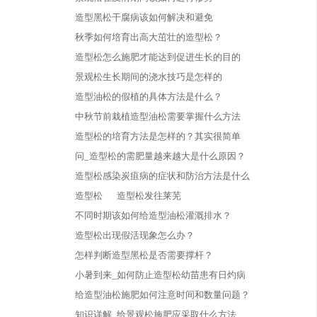
造型黑松干腐病该如何解决和避免
秋季如何培育出高大茁壮的造型松？
造型松怎么施肥才能达到促进生长的目的
景观松生长期间的浇水技巧是怎样的
造型油松的假植的具体方法是什么？
中秋节前栽植造型油松需要掌握什么方法
造型松的培育方法是怎样的？其实很简单
问_造型松的需肥量越来越大是什么原因？
造型松感染炭疽病的症状和防治方法是什么
造型松
造型松发往莱芜
不同时期该如何给造型油松灌溉排水？
造型松出现假活现象怎么办？
怎样判断造型黑松是否需要撑杆？
小暑到来_如何防止造型松幼苗患有日灼病
给造型油松施肥如何注意时间和数量问题？
知识详解_给景观松施肥应采取什么方法