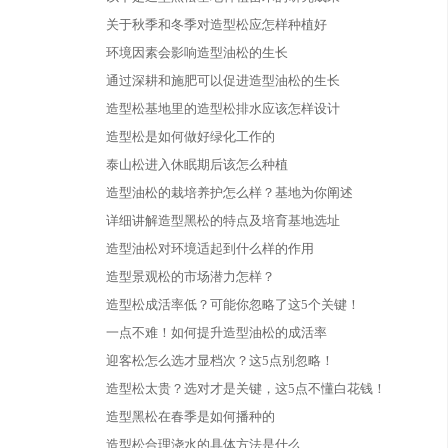
关于秋季和冬季对造型松应怎样种植好
环境因素会影响造型油松的生长
通过深耕和施肥可以促进造型油松的生长
造型松基地里的造型松排水应该怎样设计
造型松是如何做好绿化工作的
泰山松进入休眠期后该怎么种植
造型油松的栽培养护怎么样？基地为你阐述
详细讲解造型黑松的特点及培育基地选址
造型油松对环境适起到什么样的作用
造型景观松的市场潜力怎样？
造型松成活率低？可能你忽略了这5个关键！
一点不难！如何提升造型油松的成活率
迎客松怎么选才显档次？这5点别忽略！
造型松太贵？选对才是关键，这5点不懂白花钱！
造型黑松在春季是如何播种的
造型松合理浇水的具体方法是什么