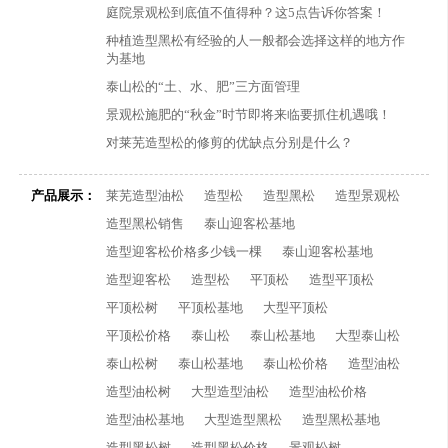
庭院景观松到底值不值得种？这5点告诉你答案！
种植造型黑松有经验的人一般都会选择这样的地方作
为基地
泰山松的“土、水、肥”三方面管理
景观松施肥的“秋金”时节即将来临要抓住机遇哦！
对莱芜造型松的修剪的优缺点分别是什么？
产品展示：
莱芜造型油松
造型松
造型黑松
造型景观松
造型黑松销售
泰山迎客松基地
造型迎客松价格多少钱一棵
泰山迎客松基地
造型迎客松
造型松
平顶松
造型平顶松
平顶松树
平顶松基地
大型平顶松
平顶松价格
泰山松
泰山松基地
大型泰山松
泰山松树
泰山松基地
泰山松价格
造型油松
造型油松树
大型造型油松
造型油松价格
造型油松基地
大型造型黑松
造型黑松基地
造型黑松树
造型黑松价格
景观松树