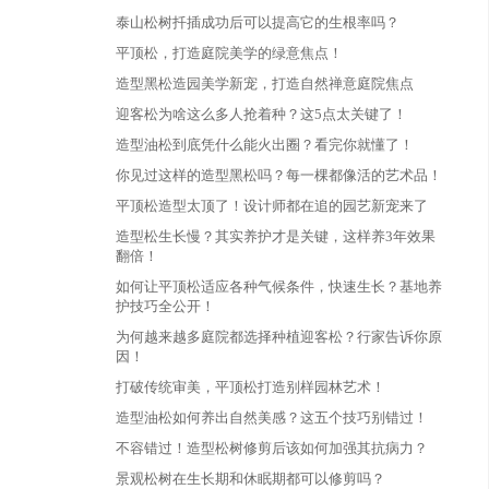
泰山松树扦插成功后可以提高它的生根率吗？
平顶松，打造庭院美学的绿意焦点！
造型黑松造园美学新宠，打造自然禅意庭院焦点
迎客松为啥这么多人抢着种？这5点太关键了！
造型油松到底凭什么能火出圈？看完你就懂了！
你见过这样的造型黑松吗？每一棵都像活的艺术品！
平顶松造型太顶了！设计师都在追的园艺新宠来了
造型松生长慢？其实养护才是关键，这样养3年效果
翻倍！
如何让平顶松适应各种气候条件，快速生长？基地养
护技巧全公开！
为何越来越多庭院都选择种植迎客松？行家告诉你原
因！
打破传统审美，平顶松打造别样园林艺术！
造型油松如何养出自然美感？这五个技巧别错过！
不容错过！造型松树修剪后该如何加强其抗病力？
景观松树在生长期和休眠期都可以修剪吗？