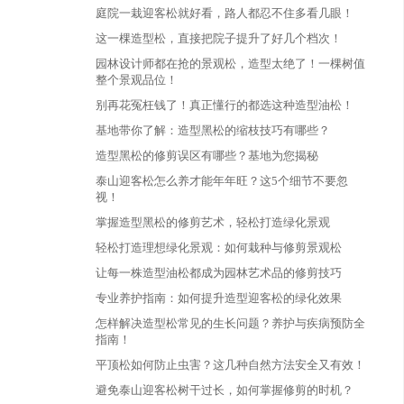
庭院一栽迎客松就好看，路人都忍不住多看几眼！
这一棵造型松，直接把院子提升了好几个档次！
园林设计师都在抢的景观松，造型太绝了！一棵树值
整个景观品位！
别再花冤枉钱了！真正懂行的都选这种造型油松！
基地带你了解：造型黑松的缩枝技巧有哪些？
造型黑松的修剪误区有哪些？基地为您揭秘
泰山迎客松怎么养才能年年旺？这5个细节不要忽
视！
掌握造型黑松的修剪艺术，轻松打造绿化景观
轻松打造理想绿化景观：如何栽种与修剪景观松
让每一株造型油松都成为园林艺术品的修剪技巧
专业养护指南：如何提升造型迎客松的绿化效果
怎样解决造型松常见的生长问题？养护与疾病预防全
指南！
平顶松如何防止虫害？这几种自然方法安全又有效！
避免泰山迎客松树干过长，如何掌握修剪的时机？