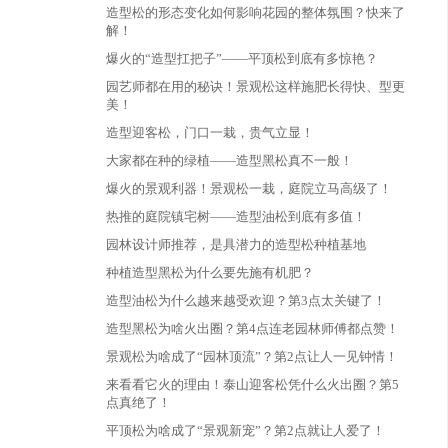
造型松的形态变化如何影响花园的整体氛围？快来了
解！
爆火的“造型扛把子”——平顶松到底有多惊艳？
园艺师都在用的秘诀！景观松这样施肥长得快、型更
美！
造型迎客松，门口一栽，贵气立显！
大家都在种的绿植——造型黑松真不一般！
爆火的景观利器！景观松一栽，庭院立马高级了！
热推的庭院镇宅树——造型油松到底有多值！
园林设计师推荐，是具潜力的造型松种植基地
种植造型黑松为什么要先施有机肥？
造型油松为什么越来越受欢迎？第3点太关键了！
造型黑松为啥火出圈？第4点连老园林师傅都点赞！
景观松为啥成了“园林顶流”？第2点让人一见钟情！
来看看它火的理由！泰山迎客松凭什么火出圈？第5
点真绝了！
平顶松为啥成了“景观新宠”？第2点就让人爱了！