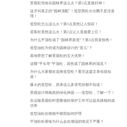
景观松凭啥在园林界这么火？第3点直接封神！
这才叫真正的“园林顶配”！造型黑松火出圈不是没道
理！
造型松怎么这么火？第3点竟然让人惊叹！
迎客松竟然这么火！第2点让人直接爱上它！
为什么平顶松成了“园林界新宠”？第3点简直惊艳！
造型油松为何成为园林设计的“宠儿”？
基地带您了解景观松的五大优势！
这棵“平头哥”平顶松，居然成了园林界的顶流？
为什么大家都在追捧造型松？看完这篇文章你就知
道！
爆火的造型松，原来这么多讲究你都不知道！
景观设计师疯抢的绿化神器——造型松，了解一下！
在运输景观松时需要做好保护工作可以提高移植的成
功率
造型油松在移植中根部如何护理
平顶松松香味为什么会在潮湿的情况下严重？