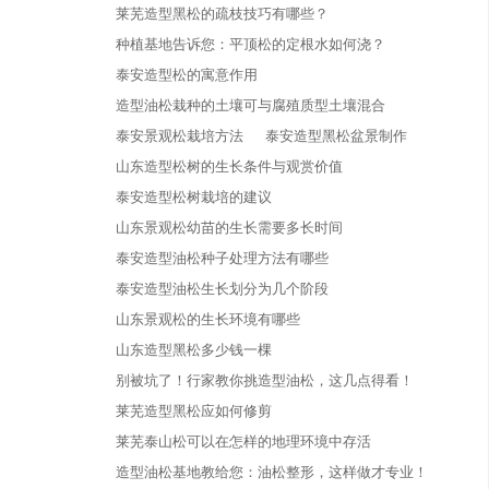
莱芜造型黑松的疏枝技巧有哪些？
种植基地告诉您：平顶松的定根水如何浇？
泰安造型松的寓意作用
造型油松栽种的土壤可与腐殖质型土壤混合
泰安景观松栽培方法
泰安造型黑松盆景制作
山东造型松树的生长条件与观赏价值
泰安造型松树栽培的建议
山东景观松幼苗的生长需要多长时间
泰安造型油松种子处理方法有哪些
泰安造型油松生长划分为几个阶段
山东景观松的生长环境有哪些
山东造型黑松多少钱一棵
别被坑了！行家教你挑造型油松，这几点得看！
莱芜造型黑松应如何修剪
莱芜泰山松可以在怎样的地理环境中存活
造型油松基地教给您：油松整形，这样做才专业！