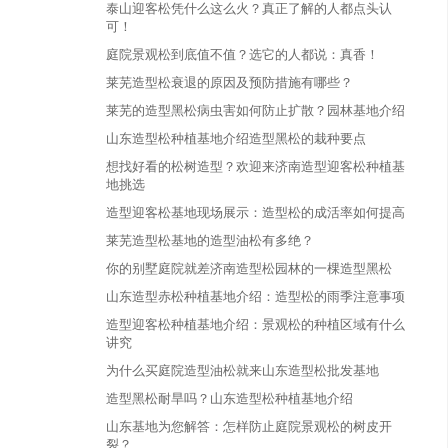
泰山迎客松凭什么这么火？真正了解的人都点头认
可！
庭院景观松到底值不值？选它的人都说：真香！
莱芜造型松衰退的原因及预防措施有哪些？
莱芜的造型黑松病虫害如何防止扩散？园林基地介绍
山东造型松种植基地介绍造型黑松的栽种要点
想找好看的松树造型？欢迎来济南造型迎客松种植基
地挑选
造型迎客松基地现场展示：造型松的成活率如何提高
莱芜造型松基地的造型油松有多绝？
你的别墅庭院就差济南造型松园林的一棵造型黑松
山东造型赤松种植基地介绍：造型松的雨季注意事项
造型迎客松种植基地介绍：景观松的种植区域有什么
讲究
为什么买庭院造型油松就来山东造型松批发基地
造型黑松耐旱吗？山东造型松种植基地介绍
山东基地为您解答：怎样防止庭院景观松的树皮开
裂？