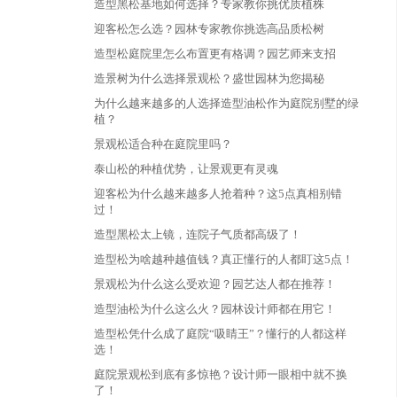
造型黑松基地如何选择？专家教你挑优质植株
迎客松怎么选？园林专家教你挑选高品质松树
造型松庭院里怎么布置更有格调？园艺师来支招
造景树为什么选择景观松？盛世园林为您揭秘
为什么越来越多的人选择造型油松作为庭院别墅的绿
植？
景观松适合种在庭院里吗？
泰山松的种植优势，让景观更有灵魂
迎客松为什么越来越多人抢着种？这5点真相别错
过！
造型黑松太上镜，连院子气质都高级了！
造型松为啥越种越值钱？真正懂行的人都盯这5点！
景观松为什么这么受欢迎？园艺达人都在推荐！
造型油松为什么这么火？园林设计师都在用它！
造型松凭什么成了庭院“吸睛王”？懂行的人都这样
选！
庭院景观松到底有多惊艳？设计师一眼相中就不换
了！