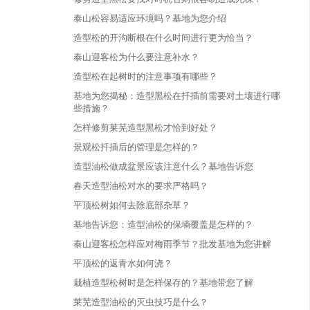
泰山松容易适应环境吗？基地为您介绍
造型松的开沟断根在什么时间进行更为恰当？
泰山迎客松为什么要注意补水？
造型松在起树时的注意事项有哪些？
基地为您揭秘：造型黑松在扦插前需要对土壤进行哪
些措施？
怎样修剪莱芜造型黑松才恰到好处？
景观松扦插后的管理是怎样的？
造型油松做成盆景应该注意什么？基地告诉您
春天造型油松对水的要求严格吗？
平顶松树如何去除底部杂草？
基地告诉您：造型油松的保墒覆盖是怎样的？
泰山迎客松怎样应对梅雨季节？批发基地为您讲解
平顶松的返青水如何浇？
栽植造型松树时是怎样保存的？基地带您了解
莱芜造型油松的灭虫技巧是什么？