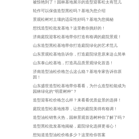
被惊艳到了！园林基地展示的造型迎客松太有范儿
轮作可以保值造型黑松吗？基地为您介绍
景观松树对土壤的适应性好吗？基地为您揭秘
想找造型松批发基地？这里教你挑好的！
济南庭院迎客松基地带你打造有格调的庭院景观！
山东造型黑松基地带你打造庭院绿化的艺术范儿
山东景观松基地告诉你，打造庭院绿意原来这么简单
山东泰山松基地，打造高品质景观绿化首选！
济南造型油松价格怎么这么稳？基地专家告诉你原
因！
山东盛世造型松基地带你看看，为什么造型松能成为
园林绿化的“明星树种”？
造型迎客松价格怎么样？来看看优质盆景的选择！
庭院造型松基地推荐，让您的庭院美得有格调！
造型油松销售火热，园林景观首选树种你了解了吗？
造型黑松批发基地揭秘，庭院绿化选择更省心！
想知道造型油松价格多少？这里给你答案