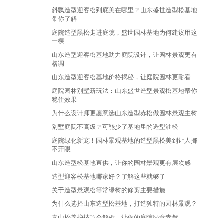
斜飘造型迎客松到底美在哪里？山东盛世造型松基地
带你了解
庭院造型黑松走进庭院，盛世园林基地为何建议用这
一棵
山东造型迎客松基地助力庭院设计，让园林景观更有
格调
山东造型迎客松基地价格揭秘，让庭院园林更耐看
庭院园林别墅新玩法：山东盛世造型景观松基地帮你
稳住效果
为什么设计师更愿意选山东造型赤松做园林景观主树
别墅庭院不高级？可能少了基地里的造型油松
庭院绿化新宠！园林景观基地的造型黑松美到让人挪
不开眼
山东造型松基地直供，让你的园林景观更有层次感
造型迎客松基地哪家好？了解这些就够了
关于造型景观松等常绿树的修剪主要措施
为什么选择山东造型松基地，打造独特的园林景观？
泰山松养护技巧全解析，让你的庭院绿意盎然