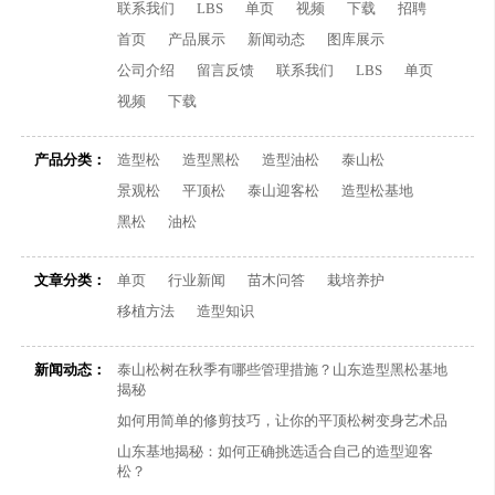
联系我们
LBS
单页
视频
下载
招聘
首页
产品展示
新闻动态
图库展示
公司介绍
留言反馈
联系我们
LBS
单页
视频
下载
产品分类：
造型松
造型黑松
造型油松
泰山松
景观松
平顶松
泰山迎客松
造型松基地
黑松
油松
文章分类：
单页
行业新闻
苗木问答
栽培养护
移植方法
造型知识
新闻动态：
泰山松树在秋季有哪些管理措施？山东造型黑松基地
揭秘
如何用简单的修剪技巧，让你的平顶松树变身艺术品
山东基地揭秘：如何正确挑选适合自己的造型迎客
松？