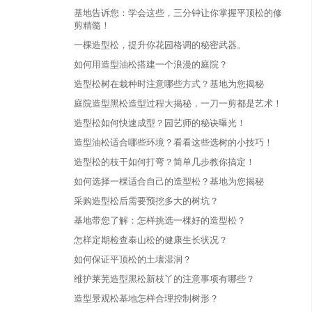
基地告诉您：学会这些，三分钟让你掌握平顶松的修
剪精髓！
一棵造型松，提升你花园格调的秘密武器。
如何用造型油松搭建一个浪漫的庭院？
造型松树在栽种时注意哪些方式？基地为您揭秘
庭院造型黑松造型过程大揭秘，一刀一剪都是艺术！
造型松如何快速成型？园艺师的秘诀曝光！
造型油松适合哪些环境？看看这些选树的小技巧！
造型松的枝干如何打弯？简单几步教你搞定！
如何选择一棵适合自己的造型松？基地为您揭秘
采购造型松后需要预挖多大的树坑？
基地带您了解：怎样挑选一棵好的造型松？
怎样定期检查泰山松的健康生长状况？
如何保证平顶松的土壤湿润？
维护莱芜造型黑松新枝丫的注意事项有哪些？
造型景观松基地怎样合理控制树形？