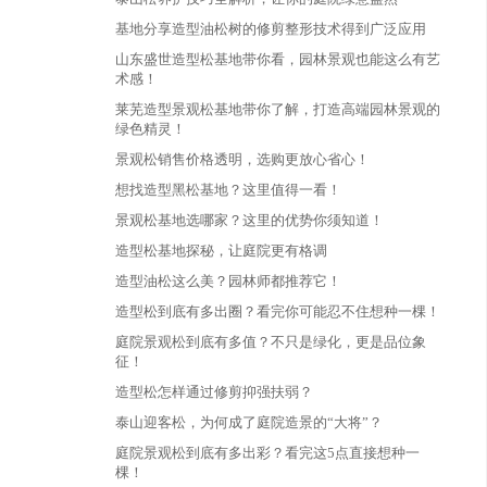
基地分享造型油松树的修剪整形技术得到广泛应用
山东盛世造型松基地带你看，园林景观也能这么有艺
术感！
莱芜造型景观松基地带你了解，打造高端园林景观的
绿色精灵！
景观松销售价格透明，选购更放心省心！
想找造型黑松基地？这里值得一看！
景观松基地选哪家？这里的优势你须知道！
造型松基地探秘，让庭院更有格调
造型油松这么美？园林师都推荐它！
造型松到底有多出圈？看完你可能忍不住想种一棵！
庭院景观松到底有多值？不只是绿化，更是品位象
征！
造型松怎样通过修剪抑强扶弱？
泰山迎客松，为何成了庭院造景的“大将”？
庭院景观松到底有多出彩？看完这5点直接想种一
棵！