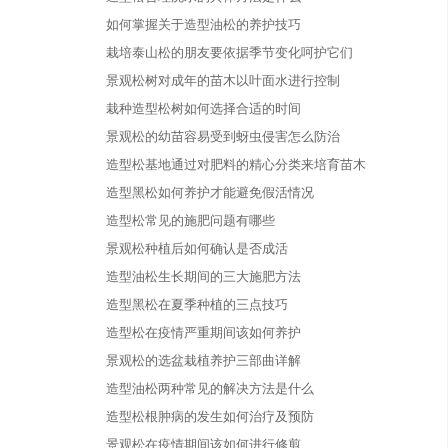
如何掌握关于造型油松的养护技巧
栽培泰山松的朋友要依据季节变化呵护它们
景观松树对成年的苗木以叶面水进行控制
栽种造型松树如何选择合适的时间
景观松的幼苗容易受到蚜虫侵害怎么防治
造型松基地通过对肥料的精心分类来培育苗木
造型黑松如何养护才能避免假活情况
造型松常见的施肥问题有哪些
景观松种植后如何确认是否成活
造型油松生长期间的三大施肥方法
造型黑松在夏季种植的三点技巧
造型松在疫情严重期间该如何养护
景观松的选盆栽植养护三部曲详解
造型油松两种常见的解决方法是什么
造型松根肿病的发生如何治疗及预防
景观松在疫情期间该如何进行修剪