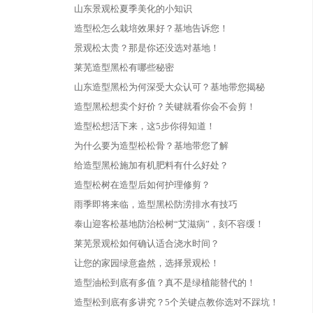
山东景观松夏季美化的小知识
造型松怎么栽培效果好？基地告诉您！
景观松太贵？那是你还没选对基地！
莱芜造型黑松有哪些秘密
山东造型黑松为何深受大众认可？基地带您揭秘
造型黑松想卖个好价？关键就看你会不会剪！
造型松想活下来，这5步你得知道！
为什么要为造型松松骨？基地带您了解
给造型黑松施加有机肥料有什么好处？
造型松树在造型后如何护理修剪？
雨季即将来临，造型黑松防涝排水有技巧
泰山迎客松基地防治松树“艾滋病”，刻不容缓！
莱芜景观松如何确认适合浇水时间？
让您的家园绿意盎然，选择景观松！
造型油松到底有多值？真不是绿植能替代的！
造型松到底有多讲究？5个关键点教你选对不踩坑！