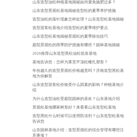
山东造型油松种植基地揭秘如何避免施肥过多？
山东造型景观松基地揭秘造型松的夏季养护措施
造型油松的落针现象怎样处理？山东造型松基地揭秘
造型迎客松基地介绍造型松的夏季维护要点
山东造型松基地揭秘景观松的夏季除虫技巧
庭院景观松的雨季防护措施有哪些？园林基地揭秘
2026推荐山东造型黑松油松批发基地
基地告诉您：怎样为莱芜平顶松蟠扎塑形？
年份越久的造型景观松价格越贵吗？济南造型黑松基
地为你解答
山东造型迎客松价格受什么因素的影响？种植基地介
绍
为什么造型油松受庭院园林的喜欢？山东基地介绍
景观松基地哪家树形好？来看看山东造型松基地
造型黑松什么时候可以使用防冻剂？山东造型松基地
告诉您
山东园林基地介绍：造型景观松的综合管理有哪些注
意事项？