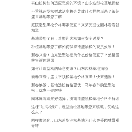
泰山松树如何适应恶劣的环境？山东造型松基地揭秘
不重视造型松树成活率将会导致什么样的后果？莱芜
盛世基地带您了解
庭院造型黑松价格哪家便宜？来莱芜盛世园林看看就
知道
基地带您了解：造型迎客松如何安全过夏？
种植基地带您了解如何保持造型油松的观赏效果！
新春来袭！山东造型油松为什么价格便宜了？盛世园
林告诉你原因
如何让造型松的绿意更浓？山东园林基地揭秘
新春来袭，盛世平顶松基地价格直降！快来选购！
新春焕景，基地选松价格更优｜马年春节购造型油
松，优惠一键解锁
园林庭院造景好选择，济南造型黑松基地价格全解读
这棵“油润松影”，造型油松基地带您来瞧瞧，凭啥这
么火？
同样做绿化，山东造型油松基地为什么更受园林景观
青睐