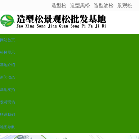
造型松
造型黑松
造型油松
景观松
很遗憾，因您的浏览器版本过低导致无法获得最佳浏览体验，推荐下载安装谷歌浏览器！
网站首页
松树展示
基地介绍
新闻动态
基地实拍
发货现场
联系我们
地图导航