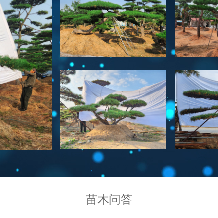
造型油松
泰山松
苗木问答