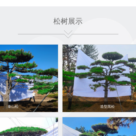
信誉至上”的宗旨大力拓展销售市场。承诺:凡来我基地购苗的客户一律实
您提供所有方便。
松树展示
广阔，它可以孤植，对植，也可丛植成林或作行道树，均能获得良好效果
生长快，寿命长，树形优美，观赏性强，是新兴的行道树，沿海防护林、
还适于庭院中堂前，亭侧栽植，使苍松奇峰相映成趣，颇为壮观。绿化用
观赏。
较优惠的价格提供给您，真正做到物美价廉！热忱欢迎广大新老客户光临
同样的价格,给予您较满意的质量，满足您的需要,是我们永恒的追求，我
小，只要您满意就好！我们的追求目标：以质量求生存，以务实创新求发
泰山松
造型黑松