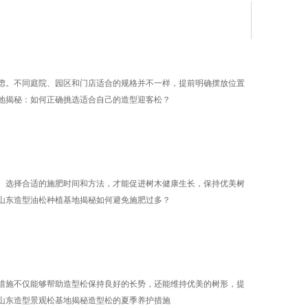
虑。不同庭院、园区和门店适合的规格并不一样，提前明确摆放位置
地揭秘：如何正确挑选适合自己的造型迎客松？
、选择合适的施肥时间和方法，才能促进树木健康生长，保持优美树
山东造型油松种植基地揭秘如何避免施肥过多？
措施不仅能够帮助造型松保持良好的长势，还能维持优美的树形，提
山东造型景观松基地揭秘造型松的夏季养护措施