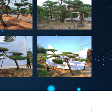
造型黑松
景观松
平顶松
泰山迎客松