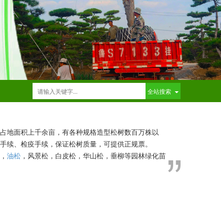
全站搜索
占地面积上千余亩，有各种规格造型松树数百万株以
手续、检疫手续，保证松树质量，可提供正规票。
，
油松
，
风景松，白皮松，华山松，垂柳等园林绿化苗
肃、青海、宁夏、新疆等地。
造型优美，价格合理，欢迎各界新老客户光临考察，看
合作关系。
针。为应对市场风云变幻，坚持走“他无我有，他有我