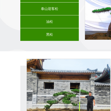
泰山迎客松
油松
黑松
造型松基地