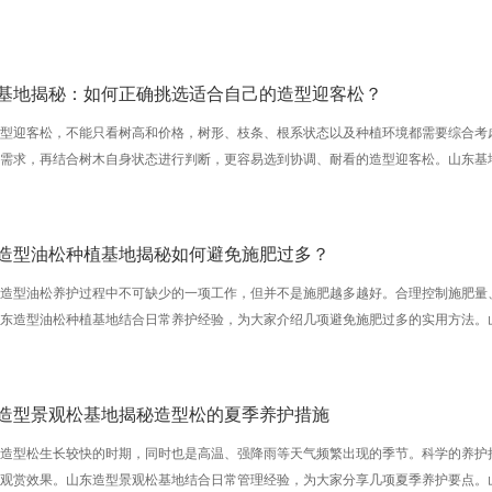
基地揭秘：如何正确挑选适合自己的造型迎客松？
造型迎客松，不能只看树高和价格，树形、枝条、根系状态以及种植环境都需要综合考
用需求，再结合树木自身状态进行判断，更容易选到协调、耐看的造型迎客松。山东基
造型油松种植基地揭秘如何避免施肥过多？
是造型油松养护过程中不可缺少的一项工作，但并不是施肥越多越好。合理控制施肥量
山东造型油松种植基地结合日常养护经验，为大家介绍几项避免施肥过多的实用方法。
造型景观松基地揭秘造型松的夏季养护措施
是造型松生长较快的时期，同时也是高温、强降雨等天气频繁出现的季节。科学的养护
体观赏效果。山东造型景观松基地结合日常管理经验，为大家分享几项夏季养护要点。