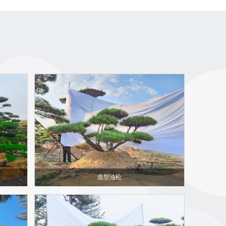
行三免费（免装车费、免检疫费、免物流费) 的服务宗
。造型松适合各地绿化工程种植，抗干耐瘠薄性强，耐
园林绿化、治风防沙，更是山区丘岭造林绿化的优良树
四季常绿，树姿优美，树皮白色或褐白相间、极为美
选购！我们的经营理念：诚信为本，公平实力竞争和周
们的经营模式：以市场带基地，以基地促生产，以生产
展！
造型油松