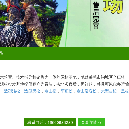
品
木培育、技术指导和销售为一体的园林基地，地处莱芜市钢城区辛庄镇，
观松批发基地
提倡客户先看苗，实地考察后，再订购，并且可以代办运输
，
造型油松
，
造型黑松
，
泰山松
，
平顶松
，
泰山迎客松
，
大型古松
，
黑松
陕西、湖南、湖北、广西、辽宁、吉林、黑龙江、安徽、重庆、四川、甘
了大量的优良松树，大苗、小苗规格齐全，培育3年以上的造型松，树形
则，在信誉，质量的基础上，希望与您建立友好长期互惠互利，共同发展的
联系电话：18660828220
查看详情>>
地，以市场为导向，树立了“求真务实、 互惠共赢、共谋发展”的经营方