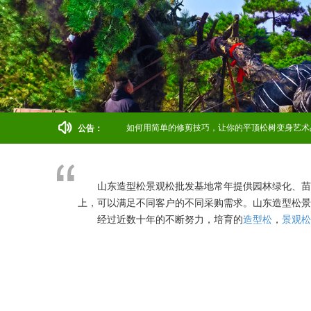
如何用简单的修剪技巧，让你的平顶松树变身艺术
公告：
山东造型松景观松批发基地常年提供园林绿化、苗
上，可以满足不同客户的不同采购需求。
山东造型松景
经过近数十年的不断努力，培育的
造型松
，
景观松
木远销北京、河北、天津、内蒙、山西、河南、山东、
本基地一直致力于造型景观松的培育，为各地输送
苗订货。我们本着“自产自销，质量高，价格低”的原
为什么选择我们：
我苗圃依托“中国造型松之乡”的强大优势，立足本