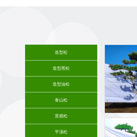
优，他优我精”基本路线，本着“质量为本，诚信经营、
旨。 欢迎新老客户前来考察，洽谈，订购。我们将为
造型松在绿化工程以及园林绿化配置上的用途十分
严寒，抗风沙力强，对多种有害气体有较强的抵抗性，
种。像造型松，景观松，泰山松，造型黑松，造型油松
观，为优良的庭园树种。其树姿优美，树皮奇特，可供
山东造型松景观松批发基地
将把树形好的造型松以
造型松
到的技术服务，在同样的品种，给予您较优惠的价格，
连农户的产业化道路。我们的服务宗旨：生意不在乎大
造型黑松
造型油松
泰山松
景观松
平顶松