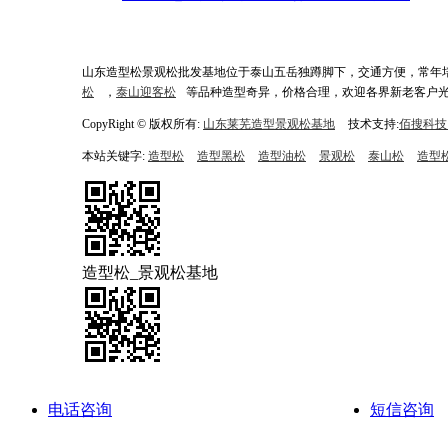
山东造型松景观松批发基地位于泰山五岳独蹲脚下，交通方便，常年
松
，
泰山迎客松
等品种造型奇异，价格合理，欢迎各界新老客户
CopyRight © 版权所有:
山东莱芜造型景观松基地
技术支持:
佰搜科技 0
本站关键字:
造型松
造型黑松
造型油松
景观松
泰山松
造型
造型松_景观松基地
电话咨询
短信咨询