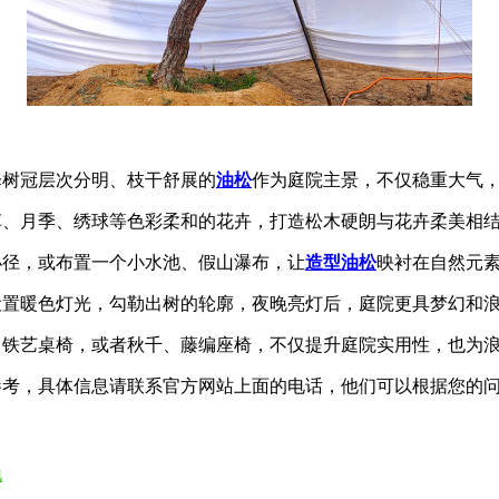
择树冠层次分明、枝干舒展的
油松
作为庭院主景，不仅稳重大气，
草、月季、绣球等色彩柔和的花卉，打造松木硬朗与花卉柔美相
石小径，或布置一个小水池、假山瀑布，让
造型油松
映衬在自然元
后设置暖色灯光，勾勒出树的轮廓，夜晚亮灯后，庭院更具梦幻和
椅、铁艺桌椅，或者秋千、藤编座椅，不仅提升庭院实用性，也为
参考，具体信息请联系官方网站上面的电话，他们可以根据您的
地