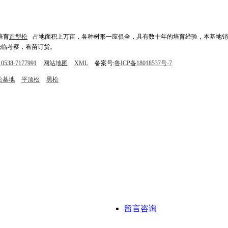
培育
造型松
占地面积上万亩，各种树形一应俱全，具有数十年的培育经验，本基地销
光临考察，看苗订货。
538-7177991
网站地图
XML
备案号:
鲁ICP备18018537号-7
松基地
平顶松
黑松
留言咨询