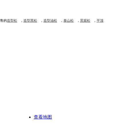
售的
造型松
，
造型黑松
，
造型油松
，
泰山松
，
景观松
，
平顶
查看地图