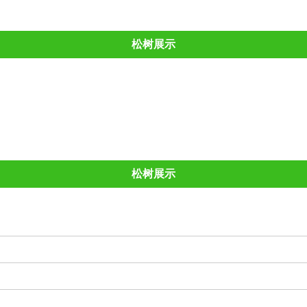
松树展示
松
泰山松
景观松
平顶松
泰山迎客松
松树展示