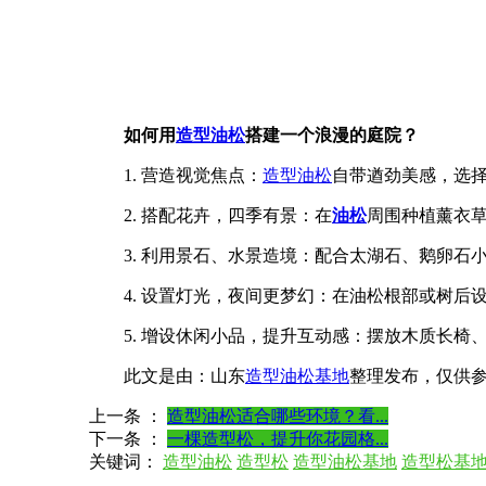
如何用
造型油松
搭建一个浪漫的庭院？
1. 营造视觉焦点：
造型油松
自带遒劲美感，选
2. 搭配花卉，四季有景：在
油松
周围种植薰衣
3. 利用景石、水景造境：配合太湖石、鹅卵
4. 设置灯光，夜间更梦幻：在油松根部或树
5. 增设休闲小品，提升互动感：摆放木质长
此文是由：山东
造型油松基地
整理发布，仅供
上一条 ：
造型油松适合哪些环境？看...
下一条 ：
一棵造型松，提升你花园格...
关键词：
造型油松
造型松
造型油松基地
造型松基