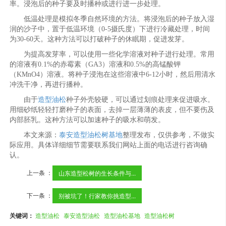
率。浸泡后的种子要及时播种或进行进一步处理。
低温处理是模拟冬季自然环境的方法。将浸泡后的种子放入湿
润的沙子中，置于低温环境（0-5摄氏度）下进行冷藏处理，时间
为30-60天。这种方法可以打破种子的休眠期，促进发芽。
为提高发芽率，可以使用一些化学溶液对种子进行处理。常用
的溶液有0.1%的赤霉素（GA3）溶液和0.5%的高锰酸钾
（KMnO4）溶液。将种子浸泡在这些溶液中6-12小时，然后用清水
冲洗干净，再进行播种。
由于
造型油松
种子外壳较硬，可以通过划痕处理来促进吸水。
用细砂纸轻轻打磨种子的表面，去掉一层薄薄的表皮，但不要伤及
内部胚乳。这种方法可以加速种子的吸水和萌发。
本文来源：
泰安造型油松树基地
整理发布，仅供参考，不做实
际应用。具体详细细节需要联系我们网站上面的电话进行咨询确
认。
上一条 ：
山东造型松树的生长条件与...
下一条 ：
别被坑了！行家教你挑造型...
关键词：
造型油松
泰安造型油松
造型油松基地
造型油松树