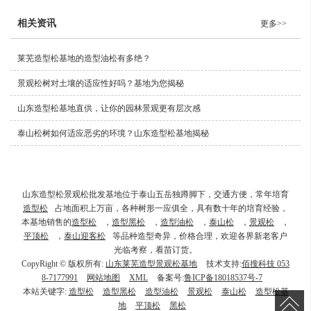
相关资讯
更多>>
莱芜造型松基地的造型油松有多绝？
景观松树对土壤的适应性好吗？基地为您揭秘
山东造型松基地直供，让你的园林景观更有层次感
泰山松树如何适应恶劣的环境？山东造型松基地揭秘
山东造型松景观松批发基地位于泰山五岳独蹲脚下，交通方便，常年培育
造型松
占地面积上万亩，各种树形一应俱全，具有数十年的培育经验，
本基地销售的
造型松
，
造型黑松
，
造型油松
，
泰山松
，
景观松
，
平顶松
，
泰山迎客松
等品种造型奇异，价格合理，欢迎各界新老客户
光临考察，看苗订货。
CopyRight © 版权所有:
山东莱芜造型景观松基地
技术支持:
佰搜科技 053
8-7177991
网站地图
XML
备案号:
鲁ICP备18018537号-7
本站关键字:
造型松
造型黑松
造型油松
景观松
泰山松
造型松基
地
平顶松
黑松