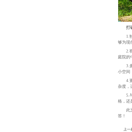
打
1
够为现
2
庭院的
3
小空间
4
杂度，
5
格，还
此
答！
上一