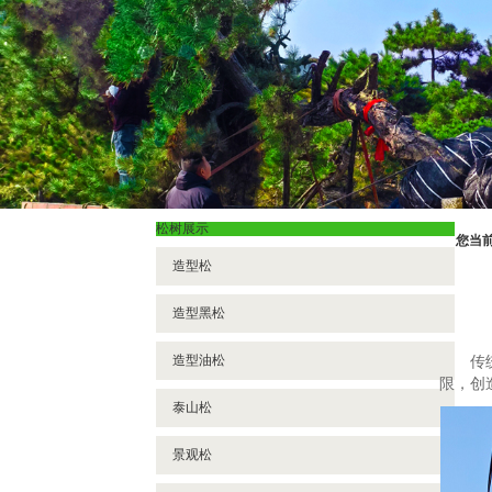
松树展示
您当
造型松
造型黑松
造型油松
传
限，创
泰山松
景观松