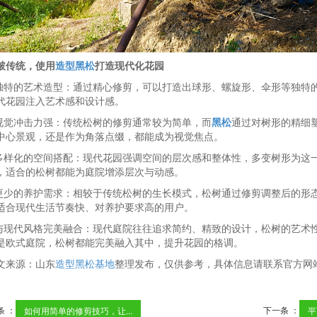
破传统，使用
造型黑松
打造现代化花园
.独特的艺术造型：通过精心修剪，可以打造出球形、螺旋形、伞形等独特
代花园注入艺术感和设计感。
.视觉冲击力强：传统松树的修剪通常较为简单，而
黑松
通过对树形的精细
中心景观，还是作为角落点缀，都能成为视觉焦点。
.多样化的空间搭配：现代花园强调空间的层次感和整体性，多变树形为这
，适合的松树都能为庭院增添层次与动感。
.更少的养护需求：相较于传统松树的生长模式，松树通过修剪调整后的形
适合现代生活节奏快、对养护要求高的用户。
.与现代风格完美融合：现代庭院往往追求简约、精致的设计，松树的艺术
是欧式庭院，松树都能完美融入其中，提升花园的格调。
文来源：山东
造型黑松基地
整理发布，仅供参考，具体信息请联系官方网
条 ：
下一条 ：
如何用简单的修剪技巧，让...
平