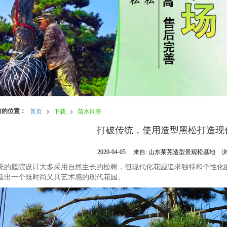
前的位置：
首页
>
下载
>
苗木问答
打破传统，使用造型黑松打造现
2020-04-05
来自:
山东莱芜造型景观松基地
浏
统的庭院设计大多采用自然生长的松树，但现代化花园追求独特和个性化
造出一个既时尚又具艺术感的现代花园。