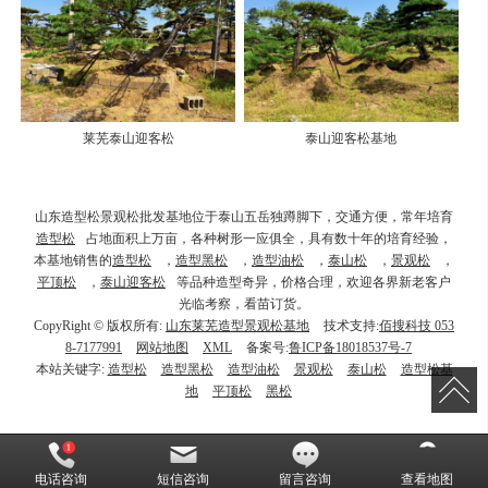
莱芜泰山迎客松
泰山迎客松基地
山东造型松景观松批发基地位于泰山五岳独蹲脚下，交通方便，常年培育
造型松
占地面积上万亩，各种树形一应俱全，具有数十年的培育经验，
本基地销售的
造型松
，
造型黑松
，
造型油松
，
泰山松
，
景观松
，
平顶松
，
泰山迎客松
等品种造型奇异，价格合理，欢迎各界新老客户
光临考察，看苗订货。
CopyRight © 版权所有:
山东莱芜造型景观松基地
技术支持:
佰搜科技 053
8-7177991
网站地图
XML
备案号:
鲁ICP备18018537号-7
本站关键字:
造型松
造型黑松
造型油松
景观松
泰山松
造型松基
地
平顶松
黑松
电话咨询
短信咨询
留言咨询
查看地图