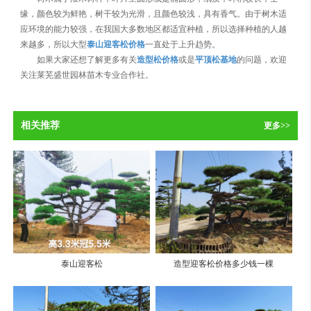
缘，颜色较为鲜艳，树干较为光滑，且颜色较浅，具有香气。由于树木适
应环境的能力较强，在我国大多数地区都适宜种植，所以选择种植的人越
来越多，所以大型
泰山迎客松价格
一直处于上升趋势。
如果大家还想了解更多有关
造型松价格
或是
平顶松基地
的问题，欢迎
关注莱芜盛世园林苗木专业合作社。
相关推荐
更多>>
泰山迎客松
造型迎客松价格多少钱一棵