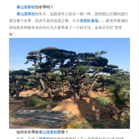
泰山迎客松
怕冬季吗？
泰山迎客松
怕冬天，也跟老年人怕冷一模一样，因而想让它顺利进行
度过整个冬季，也并不是件容易之事。今天
造型松基地
——莱芜市莱城区
绿化苗木种植专业合作社为大家带来了一个好方法，这表示为它“穿冬
靴”。
如何在冬季给
泰山迎客松
防寒？
冬天，马路上
迎客松
树的树杆都被刷上了一层层类似于“白漆”的液