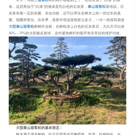
体，这层类似于“白漆”的液体是乳白色的石灰浆，
泰山迎客松
基地说，石
灰浆有着一定的杀菌、杀虫功效，还可以寄生在树木上的一些过冬的真
菌、细菌和害虫。在冬季，昼夜环境温度相差太多大，一冷一热很容易使
大型泰山迎客松
树树杆冻裂，在树枝涂上白色的石灰浆后，大白天可以使
40%—70%的太阳被反射掉，这对避免树杆的裂开有非常好的维护功效。
大型泰山迎客松的基本形态：
树木属于灌木树种，叶片呈圆形或是椭圆形，纸质，叶柄较长，全