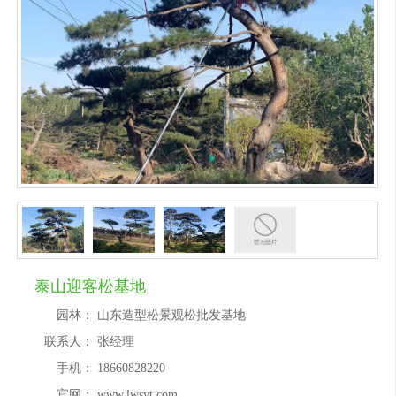
泰山迎客松基地
园林：
山东造型松景观松批发基地​
联系人：
张经理
手机：
18660828220
官网：
www.lwsyt.com